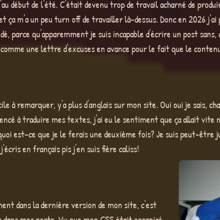
u début de l'été. C'était devenu trop de travail acharné de produ
t ça m'a un peu turn off de travailler là-dessus. Donc en 2026 j'ai p
cidé, parce qu'apparemment je suis incapable d'écrire un post sans, 
u comme une lettre d'excuses en avance pour le fait que le conten
e à remarquer, y'a plus d'anglais sur mon site. Oui oui je sais, 
cé à traduire mes textes, j'ai eu le sentiment que ça allait vite m
quoi est-ce que je le ferais une deuxième fois? Je suis peut-être 
cris en français pis j'en suis fière caliss!
ent dans la dernière version de mon site, c'est
ges dans mes posts. Vu que mon CSS était organisé