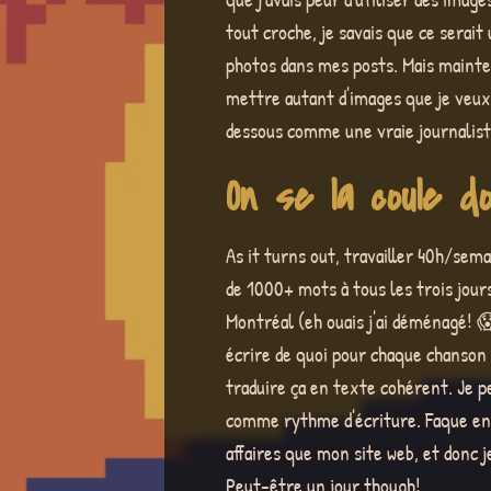
tout croche, je savais que ce serait 
photos dans mes posts. Mais mainten
mettre autant d'images que je veux 
dessous comme une vraie journalist
On se la coule dou
As it turns out, travailler 40h/sem
de 1000+ mots à tous les trois jour
Montréal (eh ouais j'ai déménagé! 
écrire de quoi pour chaque chanson (
traduire ça en texte cohérent. Je p
comme rythme d'écriture. Faque en 
affaires que mon site web, et donc je
Peut-être un jour though!