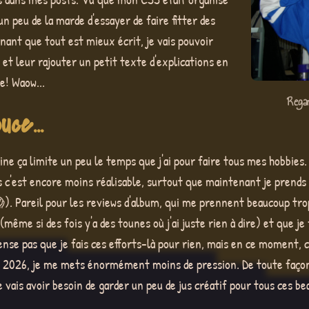
un peu de la marde d'essayer de faire fitter des
ant que tout est mieux écrit, je vais pouvoir
et leur rajouter un petit texte d'explications en
e! Waow...
Regar
ce...
aine ça limite un peu le temps que j'ai pour faire tous mes hobbies
s c'est encore moins réalisable, surtout que maintenant je prends p
). Pareil pour les reviews d'album, qui me prennent beaucoup tro
même si des fois y'a des tounes où j'ai juste rien à dire) et que je
ense pas que je fais ces efforts-là pour rien, mais en ce moment, 
2026, je me mets énormément moins de pression. De toute façon, j
 vais avoir besoin de garder un peu de jus créatif pour tous ces bea