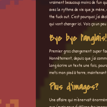
vraiment beaucoup moins de fun qu'a
avec le rythme de vie que je mène, e
the fuck out. C'est pourquoi j'ai dé
qui vont changer ici. Vois ça un pe
Bye bye l'anglais!
Premier gros changement super facil
Honnêtement, depuis que j'ai commen
long écrire un texte une fois, pour
mets mon pied à terre; maintenant j'é
Plus d'images?
Une affaire qui m'énervait énormém
que j'avais peur d'utiliser des ima